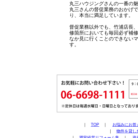
丸三ハウジングさんの一番の魅
丸三さんの督促業務のおかげ
り、本当に満足しています。
督促業務以外でも、竹浦店長
修箇所においても毎回必ず補
なか見に行くことのできないマ
す。
｜
TOP
｜
お悩みにお答
｜
物件を貸し
｜
満室経営リフォーム集
｜
資