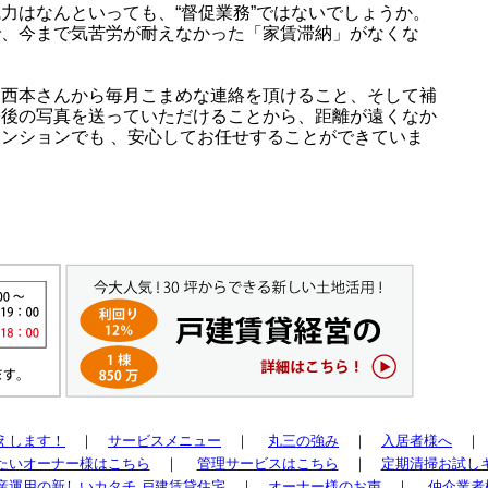
力はなんといっても、“督促業務”ではないでしょうか。
で、今まで気苦労が耐えなかった「家賃滞納」がなくな
、西本さんから毎月こまめな連絡を頂けること、そして補
修後の写真を送っていただけることから、距離が遠くなか
ンションでも 、安心してお任せすることができていま
えします！
｜
サービスメニュー
｜
丸三の強み
｜
入居者様へ
たいオーナー様はこちら
｜
管理サービスはこちら
｜
定期清掃お試し
産運用の新しいカタチ 戸建賃貸住宅
｜
オーナー様のお声
｜
仲介業者