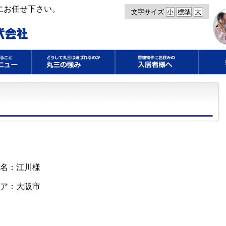
にお任せ下さい。
文字サイズ
小
標準
大
名：江川様
ア：大阪市