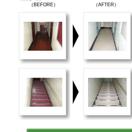
（BEFORE）
（AFTER）